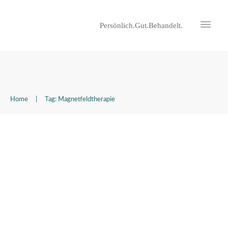
Persönlich.Gut.Behandelt.
Home
|
Tag: Magnetfeldtherapie
Vier Frequenzen, die heilen:
Galileo · Perkussionsmassage ·
Novafon · Magnetfeldmatte
Uncategorized