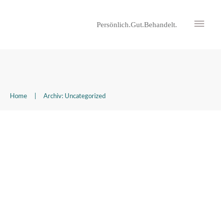
Persönlich.Gut.Behandelt.
Home
|
Archiv: Uncategorized
Was ist Neuroathletik
Selbstzahler Physiotherapie
,
Uncategorized
,
Veras Themen