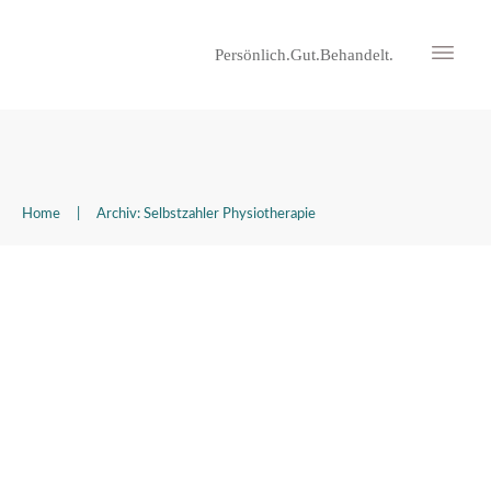
Persönlich.Gut.Behandelt.
Home
|
Archiv: Selbstzahler Physiotherapie
Was ist Neuroathletik
Selbstzahler Physiotherapie
,
Uncategorized
,
Veras Themen